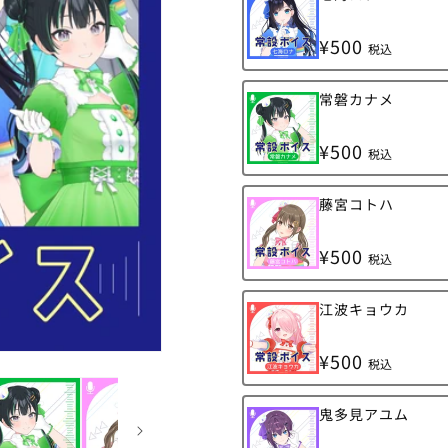
リ
り
エ
切
ー
れ
¥500
シ
税込
て
ョ
い
ン
る
は
か
バ
常磐カナメ
売
販
リ
り
売
エ
切
で
ー
れ
¥500
き
シ
税込
て
ま
ョ
い
せ
ン
る
ん
は
か
バ
藤宮コトハ
売
販
リ
り
売
エ
切
で
ー
れ
¥500
き
シ
税込
て
ま
ョ
い
せ
ン
る
ん
は
か
バ
江波キョウカ
売
販
リ
り
売
エ
切
で
ー
れ
¥500
き
シ
税込
て
ま
ョ
い
せ
ン
る
ん
は
か
バ
鬼多見アユム
売
販
リ
り
売
エ
切