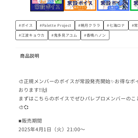
メ
デ
ィ
ア
(1)
#ボイス
#Palette Project
#暁月クララ
#七海ロナ
#
を
開
#江波キョウカ
#鬼多見アユム
#香鳴ハノン
く
商品説明
🎨正規メンバーのボイスが常設発売開始✨お得なボ
おります
‼︎
🙌
まずはこちらのボイスでぜひパレプロメンバーのこ
🎨💞
■販売期間
2025年4月1日（火）21:00～