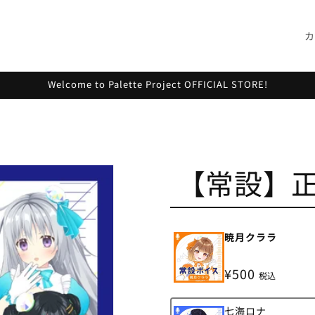
カ
Welcome to Palette Project OFFICIAL STORE!
【常設】
バ
暁月クララ
リ
エ
ー
¥500
シ
税込
ョ
ン
は
バ
七海ロナ
売