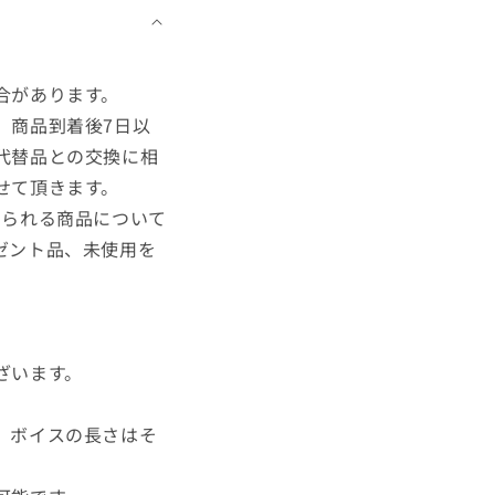
合があります。
、商品到着後7日以
代替品との交換に相
せて頂きます。
められる商品について
ゼント品、未使用を
。
ざいます。
、ボイスの長さはそ