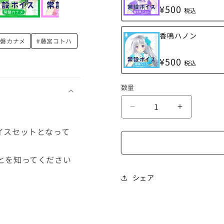
で
ー
れ
¥500
き
シ
税込
て
ま
ョ
い
せ
ン
る
ん
は
バ
か
香鳴ハノン
売
常磐カナメ
#藤宮コトハ
リ
販
り
エ
売
切
ー
で
れ
¥500
シ
き
税込
て
ョ
ま
い
ン
せ
る
は
ん
数量
か
売
販
り
売
切
で
【常
【常
れ
き
て
ま
設】
設】
い
せ
イスセットとなって
る
正
正
ん
か
販
規
規
売
とを知ってください
メ
メ
で
き
ン
ン
ま
シェア
せ
バ
バ
ん
ー
ー
ボ
ボ
イ
イ