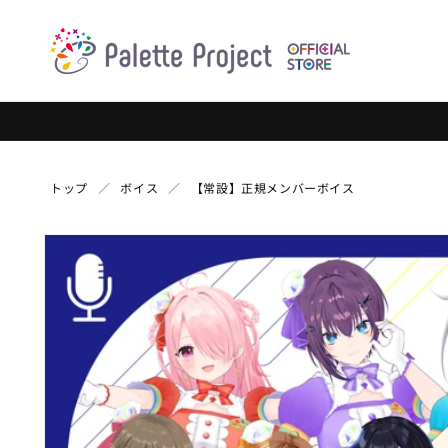
コンテ
ンツに
進む
トップ
ボイス
【常設】正規メンバーボイス
商品情
報にス
キップ