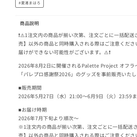
メ
#夏渚まはろ
デ
ィ
ア
(1)
商品説明
を
開
❗️⚠️1注文内の商品が揃い次第、注文ごとに一括配
く
売】以外の商品と同時購入される際はご注意くださ
届けができない可能性がございます。⚠️❗️
2026年8月2日に開催されるPalette Project オ
「パレプロ感謝祭2026」のグッズを事前販売いたし
■販売期間
2026年5月27日（水）21:00～6月9日（火）23:59
■お届け時期
2026年7月下旬より順次〜
※1注文内の商品が揃い次第、注文ごとに一括配送
売】以外の商品と同時購入される際はご注意くださ