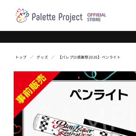
コンテ
ンツに
進む
トップ
グッズ
【パレプロ感謝祭2026】ペンライト
商品情
報にス
キップ