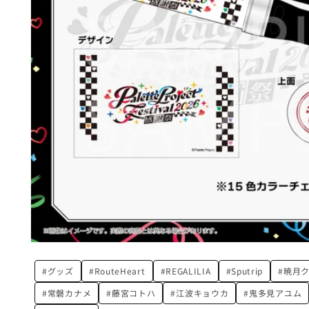
モ
ー
#グッズ
#RouteHeart
#REGALILIA
#Sputrip
#暁月
ダ
ル
#常磐カナメ
#藤宮コトハ
#江波キョウカ
#鬼多見アユム
で