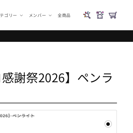
テゴリー
メンバー
全商品
感謝祭2026】ペンラ
バ
026】ペンライト
リ
エ
ー
シ