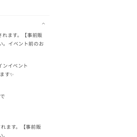
量
量
を
を
減
増
ら
や
す
す
送されます。【事前販
い。イベント前のお
フラインイベント
ます✨
まで
されます。【事前販
い。