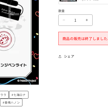
数量
【パ
【パ
レ
レ
プ
プ
商品の販売は終了しました
ロ
ロ
感
感
謝
謝
シェア
祭
祭
2026】
2026】
ペ
ペ
ン
ン
ラ
ラ
イ
イ
ト
ト
クララ
#七海ロナ
の
の
#香鳴ハノン
数
数